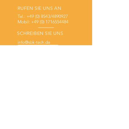
RUFEN SIE UNS AN
Tel.:
+49 (0) 8543
/4890927
Mobil:
+49 (0) 1716554484
SCHREIBEN SIE UNS
info@sbk-tech.de
ÖFFNUNGSZEITEN
Mo. bis Do.: 9 - 17 Uhr
& Fr.: 9 - 12 Uhr
SBK Tech GmbH
13 Jahre Erfahrung im Motorsport
7 Jahre Erfahrung im Marketing
Kompetenzzentrum
UNSERE LEISTUNGEN