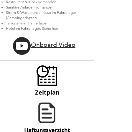
Restaurant
& Kiosk
vorhanden
Sanitäre Anlagen vorhanden
Strom & Wasseranschlüsse im Fahrerlager
(Campingadapter)
Tankstelle im Fahrerlager
Hotel im Fahrerlager:
Siehe hier
Onboard Video
Zeitplan
Haftungsverzicht