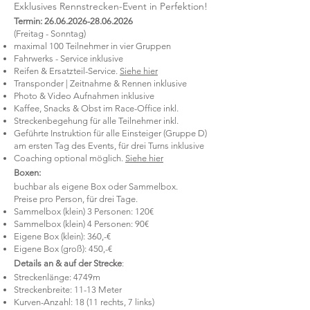
Exklusives Rennstrecken-Event in Perfektion!
Termin:
26.06.2026-28.06.2026
(Freitag - Sonntag)
maximal 100 Teilnehmer in vier Gruppen
Fahrwerks - Service inklusive
Reifen & Ersatzteil-Service.
Siehe hier
Transponder | Zeitnahme & R
ennen inklusive
Photo & Video Aufnahmen inklusive
Kaffee, Snacks & Obst im Race-Office inkl.
Streckenbegehung für alle Teilnehmer inkl.
Geführte Instruktion für alle Einsteiger (Gruppe D)
am ersten Tag des Events, für drei Turns inklusive
Coaching
optional möglich.
Siehe hier
Boxen:
buchbar als eigene Box oder Sammelbox.
Preise pro Person, für drei Tage.
Sammelbox (klein) 3 Personen: 120€
Sammelbox (klein) 4 Personen: 90€
Eigene Box (klein): 360,-€
Eigene Box (groß): 450,-€
Details an & auf der Strecke
:
Streckenlänge: 4749m
Streckenbreite: 11-13 Meter
Kurven-Anzahl: 18 (11 rechts, 7 links)