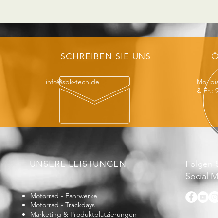
SCHREIBEN SIE UNS
Ö
info@sbk-tech.de
Mo. bis
& Fr.: 
UNSERE LEISTUNGEN
Folgen S
Social 
Motorrad - Fahrwerke
Motorrad - Trackdays
Marketing & Produktplatzierungen