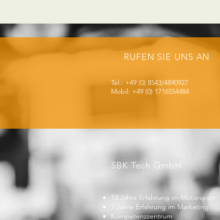
RUFEN SIE UNS AN
Tel.: +49 (0) 8543/4890927
Mobil: +49 (0) 1716554484
SBK Tech GmbH
13 Jahre Erfahrung im Motorsport
7 Jahre Erfahrung im Marketing
Kompetenzzentrum