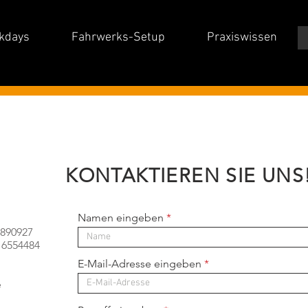
kdays
Fahrwerks-Setup
Praxiswissen
KONTAKTIEREN SIE UNS
Namen eingeben
34890927
716554484
E-Mail-Adresse eingeben
e