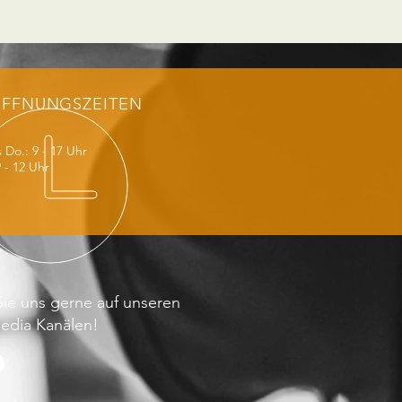
FFNUNGSZEITEN
 Do.: 9 - 17 Uhr
9 - 12 Uhr
ie uns gerne auf unseren
Media Kanälen!